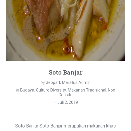
Soto Banjar
by
Geopark Meratus Admin
in
Budaya
,
Culture Diversity
,
Makanan Tradisional
,
Non
Geosite
Juli 2, 2019
Soto Banjar Soto Banjar merupakan makanan khas