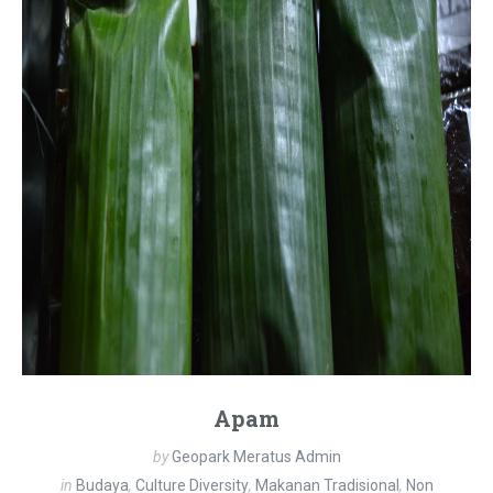
Apam
by
Geopark Meratus Admin
in
Budaya
,
Culture Diversity
,
Makanan Tradisional
,
Non