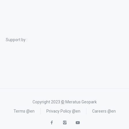
Support by :
Copyright 2023
©
Meratus Geopark
Terms @en
Privacy Policy @en
Careers @en