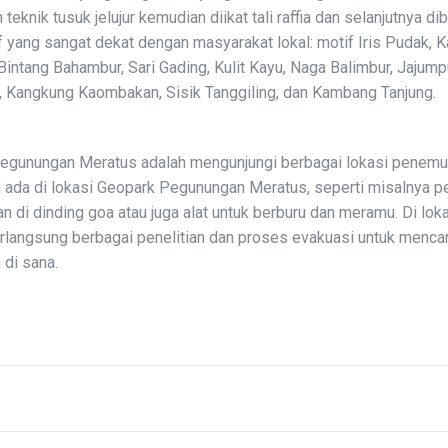
eknik tusuk jelujur kemudian diikat tali raffia dan selanjutnya dib
tif yang sangat dekat dengan masyarakat lokal: motif Iris Pudak,
 Bintang Bahambur, Sari Gading, Kulit Kayu, Naga Balimbur, Jajump
 Kangkung Kaombakan, Sisik Tanggiling, dan Kambang Tanjung.
 Pegunungan Meratus adalah mengunjungi berbagai lokasi penemu
g ada di lokasi Geopark Pegunungan Meratus, seperti misalnya 
n di dinding goa atau juga alat untuk berburu dan meramu. Di lok
rlangsung berbagai penelitian dan proses evakuasi untuk mencar
 di sana.