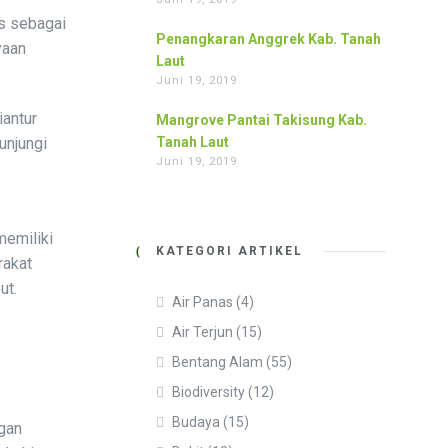
s sebagai
Penangkaran Anggrek Kab. Tanah
yaan
Laut
Juni 19, 2019
antur
Mangrove Pantai Takisung Kab.
unjungi
Tanah Laut
Juni 19, 2019
memiliki
KATEGORI ARTIKEL
rakat
ut.
Air Panas
(4)
Air Terjun
(15)
Bentang Alam
(55)
Biodiversity
(12)
Budaya
(15)
gan