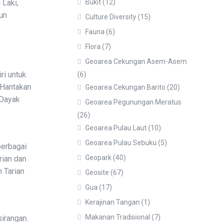
 Laki,
Bukit
(12)
un
Culture Diversity
(15)
Fauna
(6)
Flora
(7)
Geoarea Cekungan Asem-Asem
ri untuk
(6)
 Hantakan
Geoarea Cekungan Barito
(20)
 Dayak
Geoarea Pegunungan Meratus
(26)
Geoarea Pulau Laut
(10)
Geoarea Pulau Sebuku
(5)
berbagai
Geopark
(40)
rian dan
n Tarian
Geosite
(67)
Gua
(17)
Kerajinan Tangan
(1)
Makanan Tradisional
(7)
sirangan.