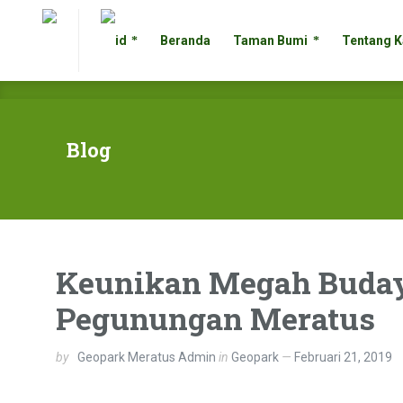
Beranda
Taman Bumi
Tentan
Beranda
Taman Bumi
Tentang 
Blog
Keunikan Megah Budaya
Pegunungan Meratus
by
Geopark Meratus Admin
in
Geopark
Februari 21, 2019