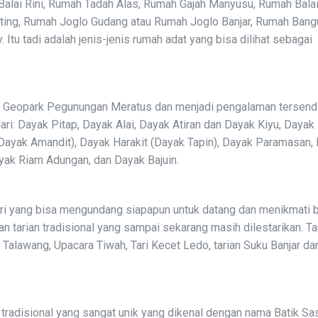
Balai Rini, Rumah Tadah Alas, Rumah Gajah Manyusu, Rumah Balai
ing, Rumah Joglo Gudang atau Rumah Joglo Banjar, Rumah Bang
tu tadi adalah jenis-jenis rumah adat yang bisa dilihat sebagai
i Geopark Pegunungan Meratus dan menjadi pengalaman tersendi
ri: Dayak Pitap, Dayak Alai, Dayak Atiran dan Dayak Kiyu, Dayak
Dayak Amandit), Dayak Harakit (Dayak Tapin), Dayak Paramasan,
yak Riam Adungan, dan Dayak Bajuin.
ndiri yang bisa mengundang siapapun untuk datang dan menikmati 
n tarian tradisional yang sampai sekarang masih dilestarikan. Ta
 Talawang, Upacara Tiwah, Tari Kecet Ledo, tarian Suku Banjar da
s tradisional yang sangat unik yang dikenal dengan nama Batik Sa