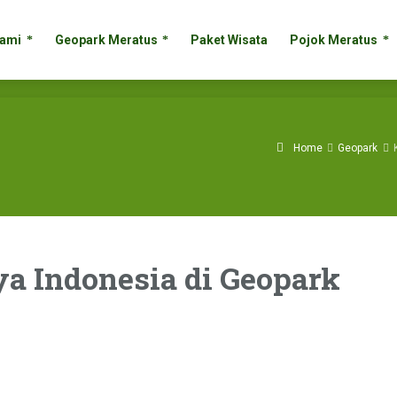
g Kami
Geopark Meratus
Paket Wisata
Pojok Meratus
Kami
Geopark Meratus
Paket Wisata
Pojok Meratus
Home
Geopark
 Indonesia di Geopark