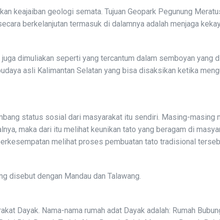
an keajaiban geologi semata. Tujuan Geopark Pegunung Meratu
ecara berkelanjutan termasuk di dalamnya adalah menjaga keka
juga dimuliakan seperti yang tercantum dalam semboyan yang di
aya asli Kalimantan Selatan yang bisa disaksikan ketika meng
bang status sosial dari masyarakat itu sendiri. Masing-masing 
nya, maka dari itu melihat keunikan tato yang beragam di masya
berkesempatan melihat proses pembuatan tato tradisional terseb
ang disebut dengan Mandau dan Talawang.
yarakat Dayak. Nama-nama rumah adat Dayak adalah: Rumah Bubun