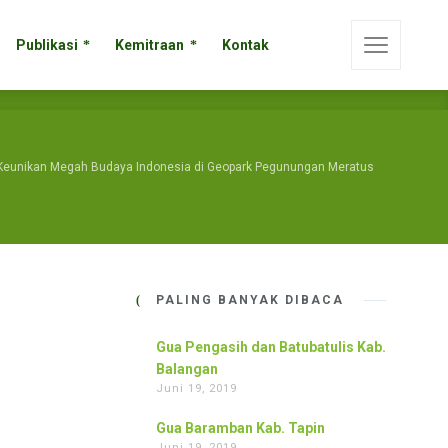
Publikasi
Kemitraan
Kontak
Publikasi
Kemitraan
Kontak
Keunikan Megah Budaya Indonesia di Geopark Pegunungan Meratus
PALING BANYAK DIBACA
Gua Pengasih dan Batubatulis Kab.
Balangan
Juni 19, 2019
Gua Baramban Kab. Tapin
Juni 19, 2019