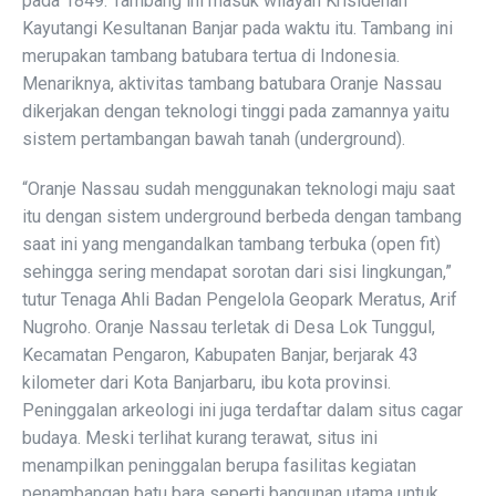
pada 1849. Tambang ini masuk wilayah Krisidenan
Kayutangi Kesultanan Banjar pada waktu itu. Tambang ini
merupakan tambang batubara tertua di Indonesia.
Menariknya, aktivitas tambang batubara Oranje Nassau
dikerjakan dengan teknologi tinggi pada zamannya yaitu
sistem pertambangan bawah tanah (underground).
“Oranje Nassau sudah menggunakan teknologi maju saat
itu dengan sistem underground berbeda dengan tambang
saat ini yang mengandalkan tambang terbuka (open fit)
sehingga sering mendapat sorotan dari sisi lingkungan,”
tutur Tenaga Ahli Badan Pengelola Geopark Meratus, Arif
Nugroho. Oranje Nassau terletak di Desa Lok Tunggul,
Kecamatan Pengaron, Kabupaten Banjar, berjarak 43
kilometer dari Kota Banjarbaru, ibu kota provinsi.
Peninggalan arkeologi ini juga terdaftar dalam situs cagar
budaya. Meski terlihat kurang terawat, situs ini
menampilkan peninggalan berupa fasilitas kegiatan
penambangan batu bara seperti bangunan utama untuk