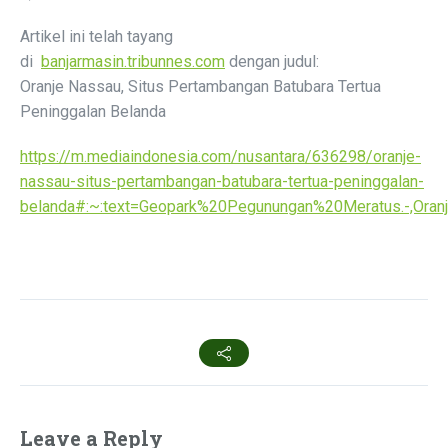
Artikel ini telah tayang
di
banjarmasin.tribunnes.com
dengan judul:
Oranje Nassau, Situs Pertambangan Batubara Tertua
Peninggalan Belanda
https://m.mediaindonesia.com/nusantara/636298/oranje-
nassau-situs-pertambangan-batubara-tertua-peninggalan-
belanda#:~:text=Geopark%20Pegunungan%20Meratus.-,Or
Leave a Reply