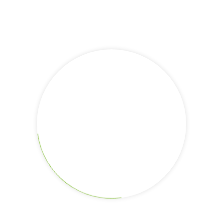
un Palam dan lainnya.
Karang Intan diberikan materi Public speaking serta bahasa Ingg
nggrisnya sehingga bisa menjadi Tour guide Geopark meratus k
an Geopark Meratus yang sedang diusulkan menjadi Unesco Globa
latan. Ary
rapung Jadi Situs Geopark Meratus
eratus-sma-2-karang-intan-lakukan