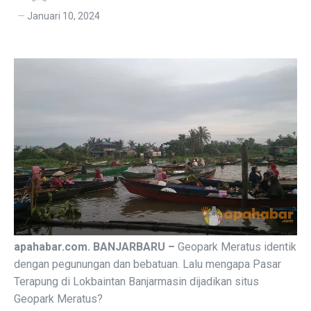
Januari 10, 2024
apahabar.com. BANJARBARU –
Geopark Meratus identik
dengan pegunungan dan bebatuan. Lalu mengapa Pasar
Terapung di Lokbaintan Banjarmasin dijadikan situs
Geopark Meratus?