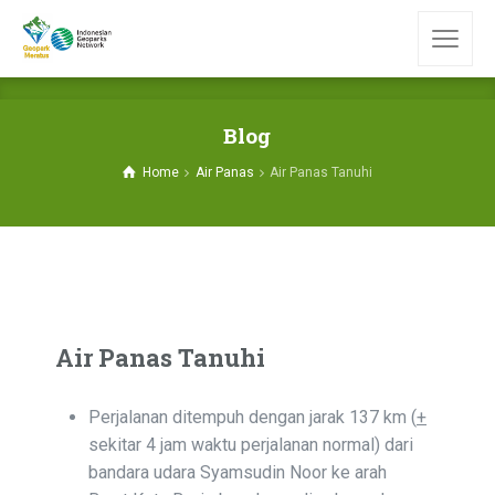
Blog
Home
Air Panas
Air Panas Tanuhi
Air Panas Tanuhi
Perjalanan ditempuh dengan jarak 137 km (
+
sekitar 4 jam waktu perjalanan normal) dari
bandara udara Syamsudin Noor ke arah