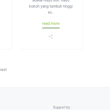
adalah kayu ulin. Kayu
kokoh yang tumbuh tinggi
.
ini...
read more
next
Support by :