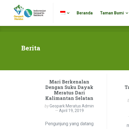
Beranda
Taman Bumi
Beranda
Taman Bumi
Berita
Mari Berkenalan
Dengan Suku Dayak
T
Meratus Dari
Kalimantan Selatan
by
Geopark Meratus Admin
April 19, 2019
Pengunjung yang datang
m