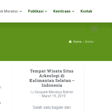
ok Meratus
Publikasi
Kemitraan
Kontak
ok Meratus
Publikasi
Kemitraan
Kontak
Home
Berita
Tempat Wisata Situs
Arkeologi di
Kalimantan Selatan –
Indonesia
n
by
Geopark Meratus Admin
Maret 19, 2019
a
Salah satu bagian dari