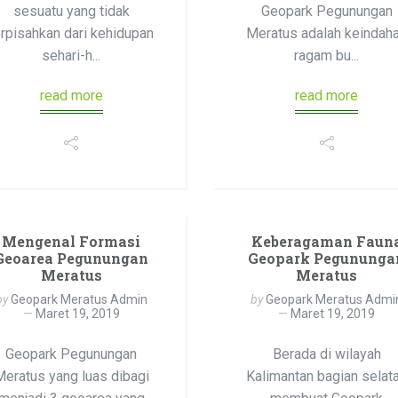
sesuatu yang tidak
Geopark Pegunungan
erpisahkan dari kehidupan
Meratus adalah keindah
sehari-h...
ragam bu...
read more
read more
Mengenal Formasi
Keberagaman Faun
Geoarea Pegunungan
Geopark Pegununga
Meratus
Meratus
by
Geopark Meratus Admin
by
Geopark Meratus Admi
Maret 19, 2019
Maret 19, 2019
Geopark Pegunungan
Berada di wilayah
Meratus yang luas dibagi
Kalimantan bagian selat