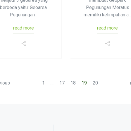
menjadi 3 geoarea yang
membuat Geopark
berbeda yaitu: Geoarea
Pegunungan Meratus
Pegunungan...
memiliki kelimpahan a..
read more
read more
vious
1
…
17
18
19
20