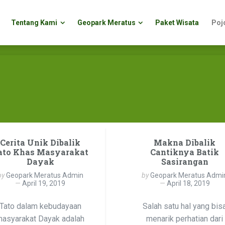
Tentang Kami
Geopark Meratus
Paket Wisata
Poj
Tentang Kami
Geopark Meratus
Paket Wisata
Poj
Cerita Unik Dibalik
Makna Dibalik
ato Khas Masyarakat
Cantiknya Batik
Dayak
Sasirangan
by
Geopark Meratus Admin
by
Geopark Meratus Admi
April 19, 2019
April 18, 2019
Tato dalam kebudayaan
Salah satu hal yang bis
asyarakat Dayak adalah
menarik perhatian dari