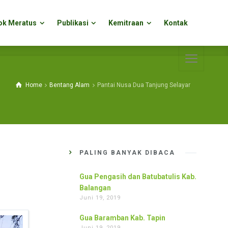
ok Meratus
Publikasi
Kemitraan
Kontak
ok Meratus
Publikasi
Kemitraan
Kontak
Home
Bentang Alam
Pantai Nusa Dua Tanjung Selayar
PALING BANYAK DIBACA
Gua Pengasih dan Batubatulis Kab.
Balangan
Juni 19, 2019
Gua Baramban Kab. Tapin
Juni 19, 2019