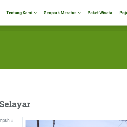
Tentang Kami
Geopark Meratus
Paket Wisata
Poj
Tentang Kami
Geopark Meratus
Paket Wisata
Poj
Selayar
empuh ±