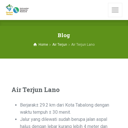
Blog
Home
Air Terjun
Air Terjun Lano
Air Terjun Lano
Berjarak± 29.2 km dari Kota Tabalong dengan
waktu tempuh ± 30 menit.
Jalur yang dilewati sudah berupa jalan aspal
halus dengan lebar kurang lebih 4 meter dan