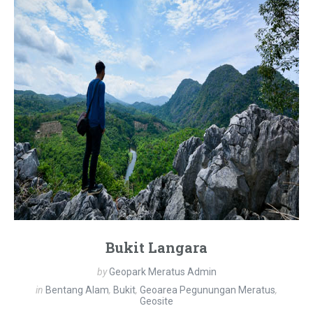
Bukit Langara
by
Geopark Meratus Admin
in
Bentang Alam
,
Bukit
,
Geoarea Pegunungan Meratus
,
Geosite