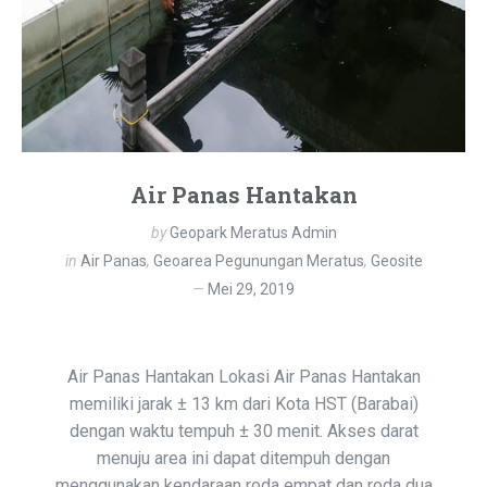
Air Panas Hantakan
by
Geopark Meratus Admin
in
Air Panas
,
Geoarea Pegunungan Meratus
,
Geosite
Mei 29, 2019
Air Panas Hantakan Lokasi Air Panas Hantakan
memiliki jarak ± 13 km dari Kota HST (Barabai)
dengan waktu tempuh ± 30 menit. Akses darat
menuju area ini dapat ditempuh dengan
menggunakan kendaraan roda empat dan roda dua