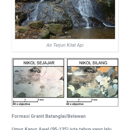
Air Terjun Kilat Api
Formasi
Granit
Batanglai
/
Belawan
Umur
Kapur
Awal
(95-135) juta tahun yang lalu