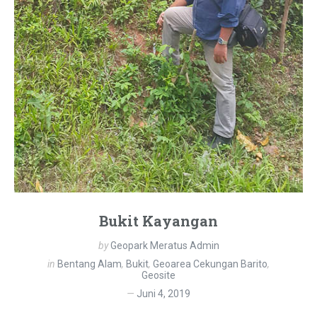
Bukit Kayangan
by
Geopark Meratus Admin
in
Bentang Alam
,
Bukit
,
Geoarea Cekungan Barito
,
Geosite
Juni 4, 2019