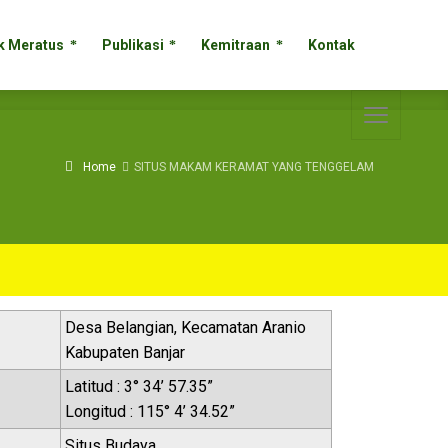
k Meratus
Publikasi
Kemitraan
Kontak
k Meratus
Publikasi
Kemitraan
Kontak
Home
SITUS MAKAM KERAMAT YANG TENGGELAM
Desa Belangian, Kecamatan Aranio
Kabupaten Banjar
Latitud : 3° 34’ 57.35”
Longitud : 115° 4’ 34.52”
Situs Budaya