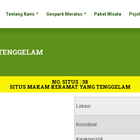
Tentang Kami
Geopark Meratus
Paket Wisata
Pojo
Tentang Kami
Geopark Meratus
Paket Wisata
Pojo
 TENGGELAM
NO. SITUS : 38
SITUS MAKAM KERAMAT YANG TENGGELAM
Lokasi
Koordinat
Karakteristik