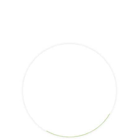
Rute
Fungsi
ahan Sungai Jingah, Kecamatan Banjarmasin Utara, Kota Banjarma
 mesin atau disebut oleh masyarakat sekitar dengan sebutan “Kl
sebut Kain Lagundi (1355-1362), yakni kain tenun berwarna kuni
 Kerajaan Negara Dipa. Kini lokasi ini sudah memiliki 25 kelo
n dapat membeli kain langsung dari pengrajin, juga disajikan p
 menjadi Warisan Tak Benda oleh Kementerian Pendidikan dan Keb