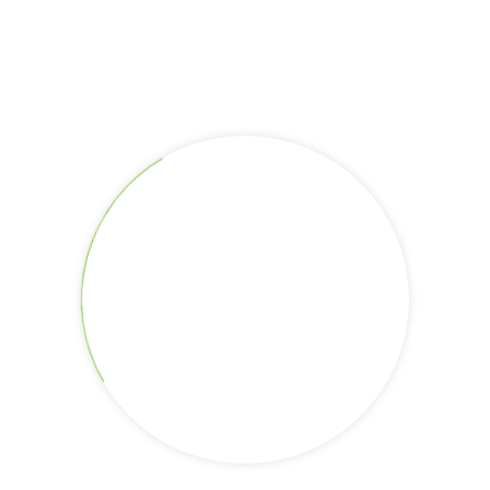
Rute
Fungsi
Mandiangin, Kecamatan Aranio, Kabupaten Banjar. Lokasi ini dapat
t. Lokasi yang berada pada ketinggian sekitar 400-600 meter 
 Batuan Ultrabasa yang berumur 180-152 juta tahun yang lalu (Ju
ngga terlihat seperti kulit ular dan sebagai dasar penamaan loka
ter terhadap Sundaland dan medekatnya kedua kerak benua terse
Selatan yang menyebabkan mulai berhentinya kegiatan vulkanis